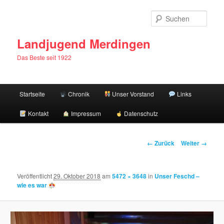
Zum
Inhalt
Such
wechseln
Landjugend Merdingen
Das Beste seit 1922
Hauptmenü
Startseite
Chronik
Unser Vorstand
Links
Kontakt
Impressum
Datenschutz
Bilder-
← Zurück
Weiter →
Navigation
Veröffentlicht
29. Oktober 2018
am
5472 × 3648
in
Unser Feschd –
wie es war