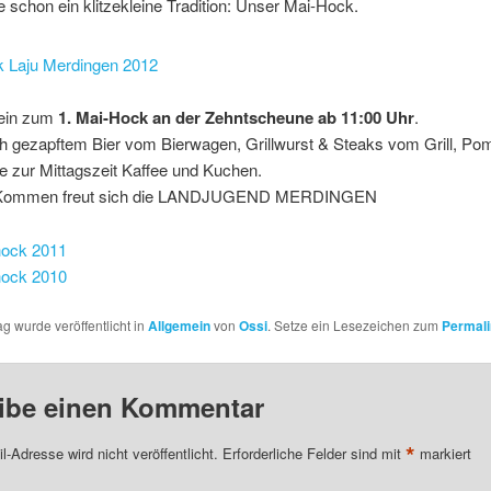
le schon ein klitzekleine Tradition: Unser Mai-Hock.
 ein zum
1. Mai-Hock an der Zehntscheune ab 11:00 Uhr
.
ch gezapftem Bier vom Bierwagen, Grillwurst & Steaks vom Grill, P
e zur Mittagszeit Kaffee und Kuchen.
 Kommen freut sich die LANDJUGEND MERDINGEN
hock 2011
hock 2010
ag wurde veröffentlicht in
Allgemein
von
Ossi
. Setze ein Lesezeichen zum
Permali
ibe einen Kommentar
*
l-Adresse wird nicht veröffentlicht.
Erforderliche Felder sind mit
markiert