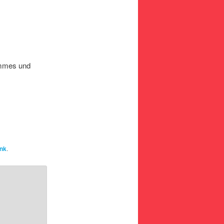
ommes und
nk
.