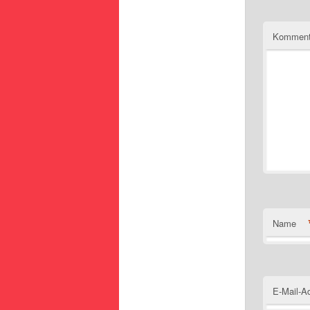
Komment
Name
E-Mail-A