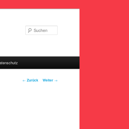
Suchen
tenschutz
Beitragsnavigation
←
Zurück
Weiter
→