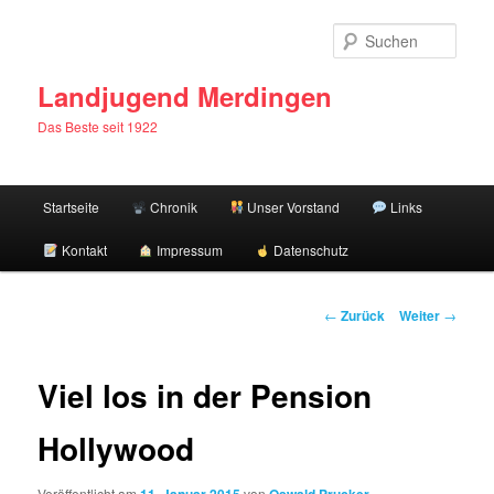
Zum
Inhalt
Such
wechseln
Landjugend Merdingen
Das Beste seit 1922
Hauptmenü
Startseite
Chronik
Unser Vorstand
Links
Kontakt
Impressum
Datenschutz
Beitragsnavigation
←
Zurück
Weiter
→
Viel los in der Pension
Hollywood
Veröffentlicht am
von